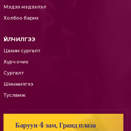
Мэдээ мэдээлэл
Холбоо барих
ҮЙЛЧИЛГЭЭ
Цахим сургалт
Хүрч очих
Сургалт
Шинжилгээ
Тусламж
Баруун 4 зам, Гранд плаза