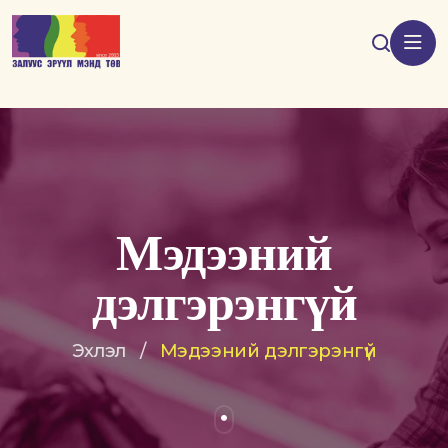
Мэдээний
дэлгэрэнгүй
Эхлэл
/
Мэдээний дэлгэрэнгүй