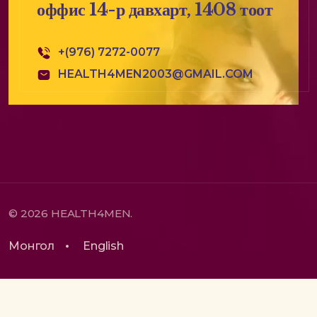
оффис 14-р давхарт, 1408 тоот
+(976) 7272-0077
HEALTH4MEN2003@GMAIL.COM
© 2026 HEALTH4MEN.
Монгол
English