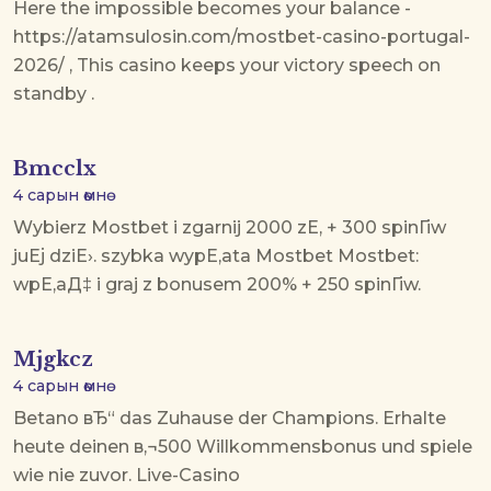
Here the impossible becomes your balance -
https://atamsulosin.com/mostbet-casino-portugal-
2026/ , This casino keeps your victory speech on
standby .
Bmcclx
4 сарын өмнө
Wybierz Mostbet i zgarnij 2000 zЕ‚ + 300 spinГіw
juЕј dziЕ›.
szybka wypЕ‚ata Mostbet
Mostbet:
wpЕ‚aД‡ i graj z bonusem 200% + 250 spinГіw.
Mjgkcz
4 сарын өмнө
Betano вЂ“ das Zuhause der Champions. Erhalte
heute deinen в‚¬500 Willkommensbonus und spiele
wie nie zuvor. Live-Casino