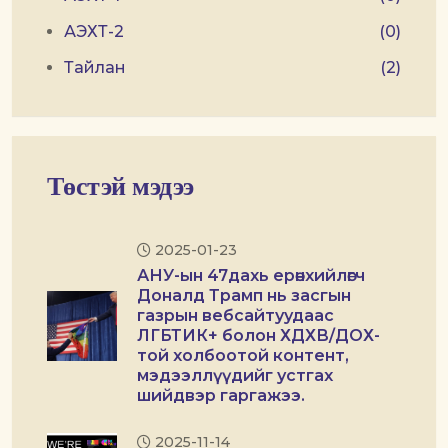
АЭХТ-2
(0)
Тайлан
(2)
Төстэй мэдээ
2025-01-23
АНУ-ын 47дахь ерөнхийлөгч
Доналд Трамп нь засгын
газрын вебсайтуудаас
ЛГБТИК+ болон ХДХВ/ДОХ-
той холбоотой контент,
мэдээллүүдийг устгах
шийдвэр гаргажээ.
2025-11-14