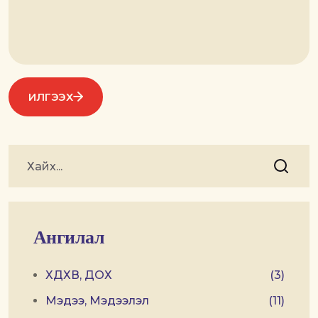
ИЛГЭЭХ
Ангилал
ХДХВ, ДОХ
(3)
Мэдээ, Мэдээлэл
(11)