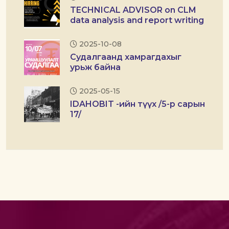
TECHNICAL ADVISOR on CLM
data analysis and report writing
2025-10-08
Судалгаанд хамрагдахыг
урьж байна
2025-05-15
IDAHOBIT -ийн түүх /5-р сарын
17/