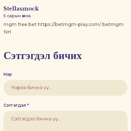
Stellasmock
5 сарын өмнө
mgm free bet https://betmgm-play.com/ betmgm
NH
Сэтгэгдэл бичих
Нэр
Сэтгэгдэл *