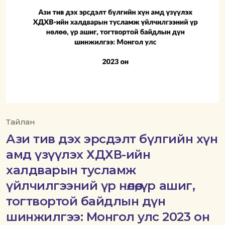
Тайлан
Ази тив дэх эрсдэлт бүлгийн хүн
амд үзүүлэх ХДХВ-ийн
халдварын тусламж
үйлчилгээний үр нөлөө, үр ашиг,
тогтвортой байдлын дүн
шинжилгээ: Монгол улс 2023 он