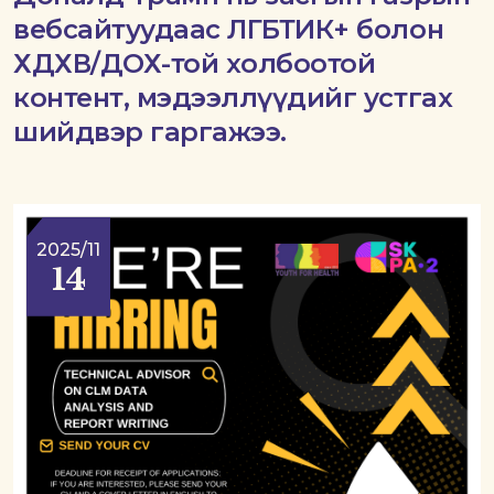
вебсайтуудаас ЛГБТИК+ болон
ХДХВ/ДОХ-той холбоотой
контент, мэдээллүүдийг устгах
шийдвэр гаргажээ.
2025/11
14