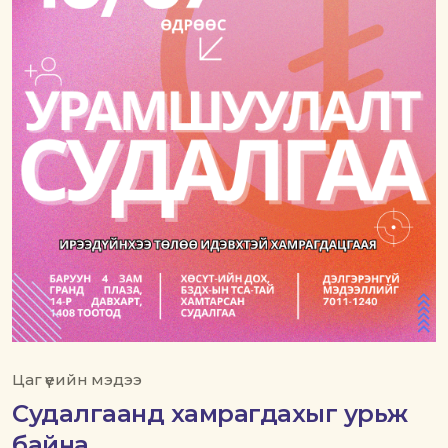
Цаг үеийн мэдээ
Судалгаанд хамрагдахыг урьж
байна