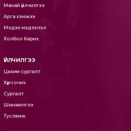
Манай үйлчилгээ
Арга хэмжээ
Мэдээ мэдээлэл
Холбоо барих
ҮЙЛЧИЛГЭЭ
Цахим сургалт
Хүрч очих
Сургалт
Шинжилгээ
Тусламж