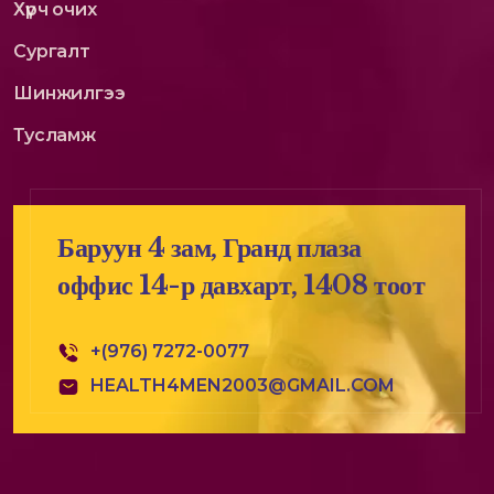
Хүрч очих
Сургалт
Шинжилгээ
Тусламж
Баруун 4 зам, Гранд плаза
оффис 14-р давхарт, 1408 тоот
+(976) 7272-0077
HEALTH4MEN2003@GMAIL.COM