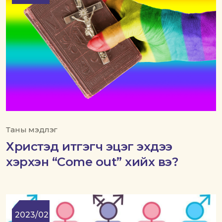
Таны мэдлэг
Христэд итгэгч эцэг эхдээ
хэрхэн “Come out” хийх вэ?
2023/02