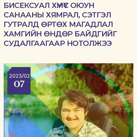
БИСЕКСУАЛ ХҮМҮҮС ОЮУН
САНААНЫ ХЯМРАЛ, СЭТГЭЛ
ГУТРАЛД ӨРТӨХ МАГАДЛАЛ
ХАМГИЙН ӨНДӨР БАЙДГИЙГ
СУДАЛГААГААР НОТОЛЖЭЭ
2023/02
07