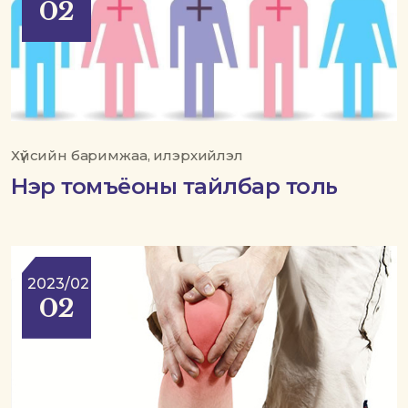
02
Хүйсийн баримжаа, илэрхийлэл
Нэр томъёоны тайлбар толь
2023/02
02