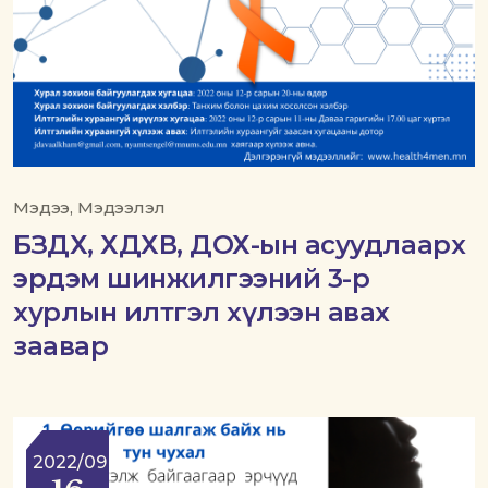
Мэдээ, Мэдээлэл
БЗДХ, ХДХВ, ДОХ-ын асуудлаарх
эрдэм шинжилгээний 3-р
хурлын илтгэл хүлээн авах
заавар
2022/09