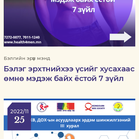
Бэлгийн эрүүл мэнд
Бэлэг эрхтнийхээ үсийг хусахаас
өмнө мэдэж байх ёстой 7 зүйл
2022/11
25