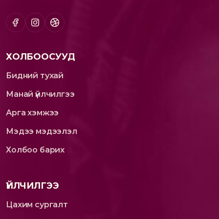
ХОЛБООСУУД
Бидний тухай
Манай үйлчилгээ
Арга хэмжээ
Мэдээ мэдээлэл
Холбоо барих
ҮЙЛЧИЛГЭЭ
Цахим сургалт