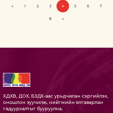
«
1
2
3
4
5
6
7
8
»
ХДХВ, ДОХ, БЗДХ-аас урьдчилан сэргийлэх,
оношлон зуучилж, нийгмийн ялгаварлан
гадуурхалтыг бууруулна.